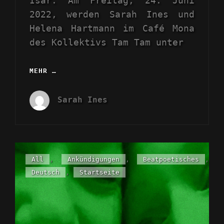
Isar. Am Freitag, 24. Juni
2022, werden Sarah Ines und
Helena Hartmann im Café Mona
des Kollektivs Tam Tam unter
MEHR …
FREIHEITEN
UND
MASKERADEN
Sarah Ines
UND
TRÄUME
LIVE
IM
SOMMER
UND
Cat
All
,
Ankündigungen
,
Beatpoetisches
,
HERBST
Links
Deutsch
,
Startseite
2022