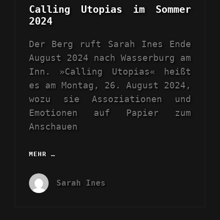
Calling Utopias im Sommer
2024
Der Berg ruft Sarah Ines Ende
August 2024 nach Wasserburg am
Inn. »Calling Utopias« heißt
es am Montag, 26. August 2024,
wozu sie Assoziationen und
Emotionen auf Papier zum
Anschauen
MEHR …
CALLING
UTOPIAS
IM
Sarah Ines
SOMMER
2024