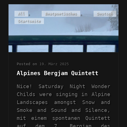
Cat
All
,
Beatpoetisches
,
Deutsch
,
Links
Startseite
Posted on
19. März 2025
Alpines Bergjam Quintett
Nice! Saturday Night Wonder
Childs were singing in Alpine
Landscapes amongst Snow and
Smoke and Sound and Silence,
mit einem spontanen Quintett
auf dem 7. Bergjam des