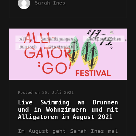
Sarah Ines
LIVE
IM
FRÜHLING
2022
Cat
All
,
Ankündigungen
,
Beatpoetisches
,
Links
Deutsch
,
Startseite
Posted on
26. Juli 2021
Live Swimming an Brunnen
und in Wohnzimmern und mit
Alligatoren im August 2021
Im August geht Sarah Ines mal