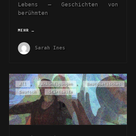
Lebens – Geschichten von
berühmten
MEHR …
SOAP
OPERAS
LIVE
Sarah Ines
IM
FRÜHLING
2024
Cat
All
,
Ankündigungen
,
Beatpoetisches
,
Links
Deutsch
,
Startseite