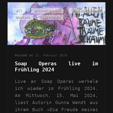
Cat
All
,
Ankündigungen
,
Beatpoetisches
,
Links
Deutsch
,
Startseite
Posted on
21. Februar 2024
Soap Operas live im
Frühling 2024
Live an Soap Operas werkele
ich wieder im Frühling 2024.
Am Mittwoch, 15. Mai 2024,
liest Autorin Gunna Wendt aus
ihrem Buch »Die Freude meines