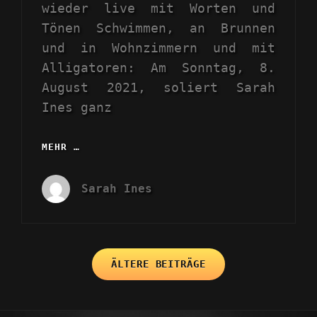
wieder live mit Worten und
Tönen Schwimmen, an Brunnen
und in Wohnzimmern und mit
Alligatoren: Am Sonntag, 8.
August 2021, soliert Sarah
Ines ganz
MEHR …
LIVE
SWIMMING
AN
Sarah Ines
BRUNNEN
UND
IN
WOHNZIMMERN
Beitragsnavigation
UND
ÄLTERE BEITRÄGE
MIT
ALLIGATOREN
IM