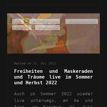
LIVE
IM
FRÜHLING
2023
Cat
All
,
Ankündigungen
,
Beatpoetisches
,
Links
Deutsch
,
Startseite
Posted on
31. Mai 2022
Freiheiten und Maskeraden
und Träume live im Sommer
und Herbst 2022
Auch im Sommer 2022 wieder
live unterwegs, an Aa und