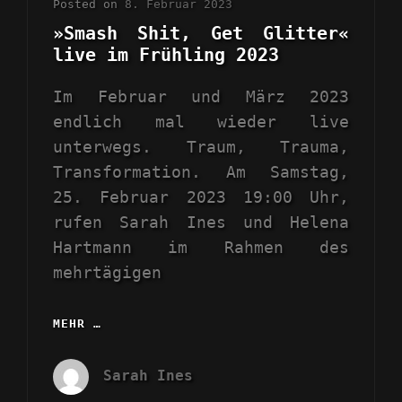
Posted on
8. Februar 2023
»Smash Shit, Get Glitter«
live im Frühling 2023
Im Februar und März 2023
endlich mal wieder live
unterwegs. Traum, Trauma,
Transformation. Am Samstag,
25. Februar 2023 19:00 Uhr,
rufen Sarah Ines und Helena
Hartmann im Rahmen des
mehrtägigen
MEHR …
»SMASH
SHIT,
GET
Sarah Ines
GLITTER«