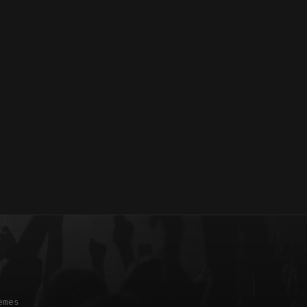
oud
emes