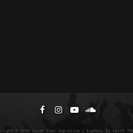
Facebook
Instagram
YouTube
Soundcl
yright © 2026
Sarah Ines
Impressum
|
Euphony By
Catch Th