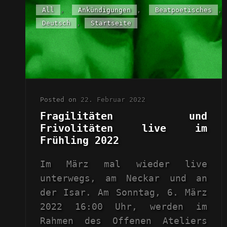
Cat
All
,
Ankündigungen
,
Beatpoetisches
,
Links
Deutsch
,
Startseite
Posted on
22. Februar 2022
Fragilitäten und
Frivolitäten live im
Frühling 2022
Im März mal wieder live
unterwegs, am Neckar und an
der Isar. Am Sonntag, 6. März
2022 16:00 Uhr, werden im
Rahmen des Offenen Ateliers