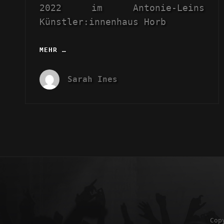
2022 im Antonie-Leins
Künstler:innenhaus Horb
MEHR …
FRAGILITÄTEN
UND
FRIVOLITÄTEN
Sarah Ines
LIVE
IM
FRÜHLING
2022
Cop