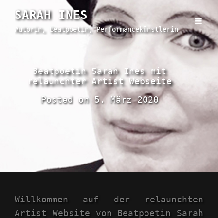
SARAH INES
Autorin, Beatpoetin, Performancekünstlerin
Beatpoetin Sarah Ines mit
relaunchter Artist Webseite
Posted on
5. März 2020
Willkommen auf der relaunchten
Artist Website von Beatpoetin Sarah