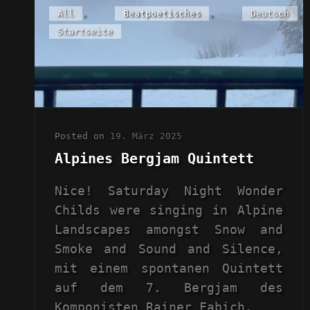
Cat
All
,
Beatpoetisches
,
Deutsch
,
Links
Startseite
Posted on
19. März 2025
Alpines Bergjam Quintett
Nice! Saturday Night Wonder
Childs were singing in Alpine
Landscapes amongst Snow and
Smoke and Sound and Silence,
mit einem spontanen Quintett
auf dem 7. Bergjam des
Komponisten Rainer Fabich,