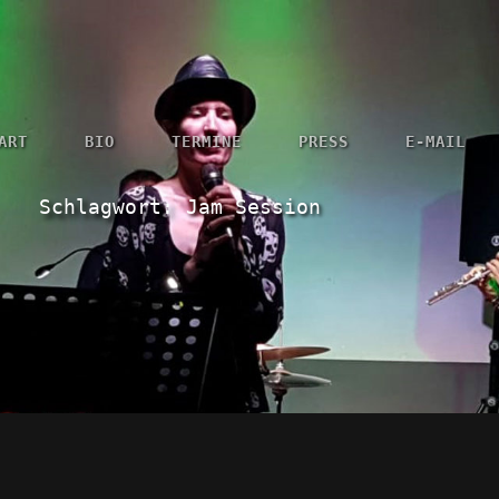
ART
BIO
TERMINE
PRESS
E-MAIL
Schlagwort:
Jam Session