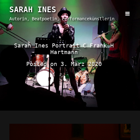
SARAH INES
Autorin, Beatpoetin, Performancekünstlerin
Sarah Ines Portrait C Frank H
Hartmann
Posted on
3. März 2020