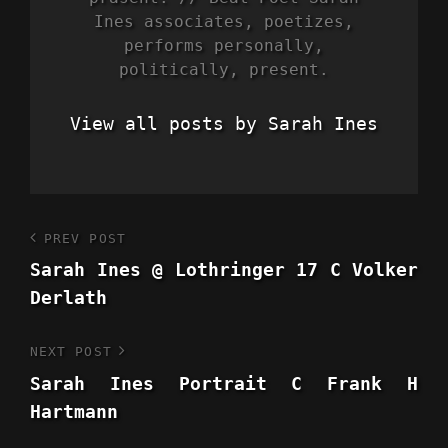
Ines associates, poetizes,
performs personally,
politically, present.
View all posts by Sarah Ines
Beitragsnavigation
PREV POST
Previous
Sarah Ines @ Lothringer 17 C Volker
Post
Derlath
NEXT POST
Next
Sarah Ines Portrait C Frank H
Post
Hartmann