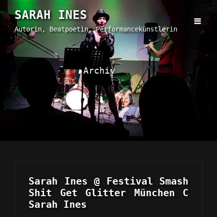
SARAH INES
Autorin, Beatpoetin, Performancekünstlerin
Archiv
Sarah Ines @ Festival Smash
Shit Get Glitter München C
Sarah Ines